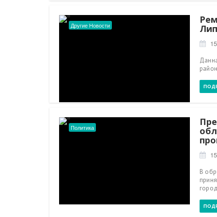
Рем
Другие Новости
Лип
15
Данна
района
ПОД
Пре
Политика
обл
про
15
В обр
приня
город
ПОД