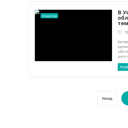
В У
Общество
обл
тем
15
Актив
админ
обесп
дети 
ПОД
Назад