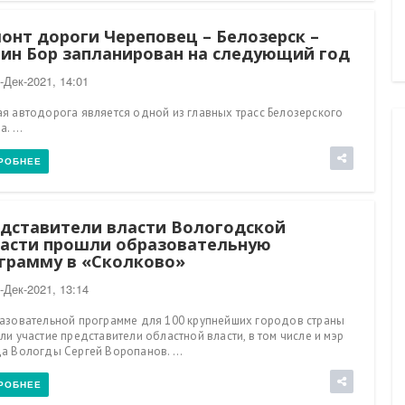
Установка опорных конструкций и
пролетных элементов ведется на
онт дороги Череповец – Белозерск –
Пошехонском путепроводе в Вологд
ин Бор запланирован на следующий год
-Дек-2021, 14:01
я автодорога является одной из главных трасс Белозерского
. ...
РОБНЕЕ
дставители власти Вологодской
асти прошли образовательную
грамму в «Сколково»
-Дек-2021, 13:14
азовательной программе для 100 крупнейших городов страны
ли участие представители областной власти, в том числе и мэр
а Вологды Сергей Воропанов. ...
РОБНЕЕ