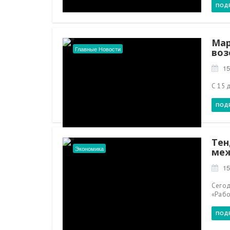
ПОД
Мар
Главные Новости
воз
15
С 15 
ПОД
Тен
Экономика
меж
15
Сегод
«Рабо
ПОД