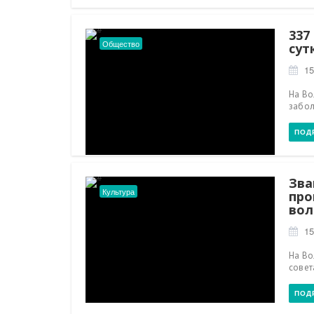
337
Общество
сут
15
На Во
забол
ПОД
Зва
Культура
про
вол
15
На Во
совет
ПОД