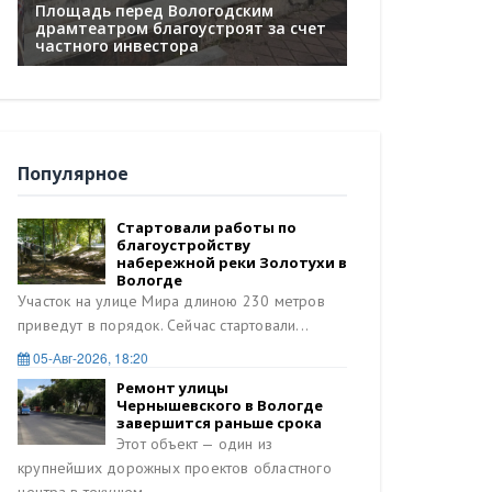
Площадь перед Вологодским
Капитальный ре
драмтеатром благоустроят за счет
сооружений ста
е
частного инвестора
Череповецком о
Популярное
Стартовали работы по
благоустройству
набережной реки Золотухи в
Вологде
Участок на улице Мира длиною 230 метров
приведут в порядок. Сейчас стартовали...
05-Авг-2026, 18:20
Ремонт улицы
Чернышевского в Вологде
завершится раньше срока
Этот объект — один из
крупнейших дорожных проектов областного