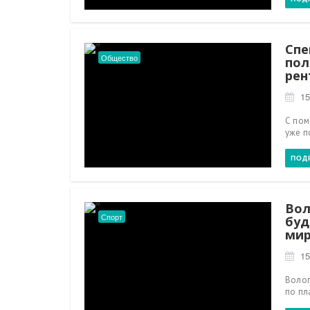
Спе
Общество
пол
рен
15
С пом
уже п
ПОД
Вол
Спорт
буд
ми
15
Волог
по пл