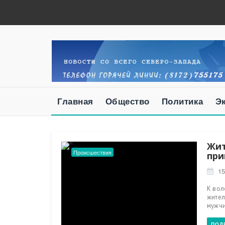
Главная
Общество
Политика
Э
Жит
Происшествия
при
15
К вол
жител
мужчи
ПОД