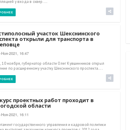
лляцией у входа в сквер. ...
РОБНЕЕ
типолосный участок Шекснинского
спекта открыли для транспорта в
еповце
-Ноя-2021, 16:47
, 10 ноября, губернатор области Олег Кувшинников открыл
ние по расширенному участку Шекснинского проспекта....
РОБНЕЕ
курс проектных работ проходит в
огодской области
-Ноя-2021, 16:11
06-Авг-2026, 09:40
тамент государственного управления и кадровой политики
на выступает заказчиком конкурса проектов с 2012 года. ...