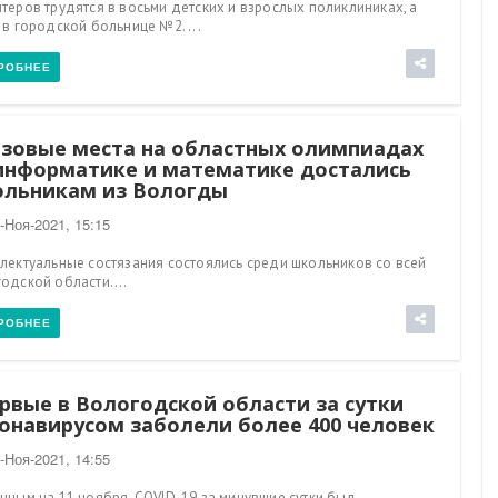
теров трудятся в восьми детских и взрослых поликлиниках, а
 в городской больнице №2. ...
РОБНЕЕ
зовые места на областных олимпиадах
информатике и математике достались
льникам из Вологды
-Ноя-2021, 15:15
лектуальные состязания состоялись среди школьников со всей
одской области....
РОБНЕЕ
рвые в Вологодской области за сутки
онавирусом заболели более 400 человек
-Ноя-2021, 14:55
нным на 11 ноября, COVID-19 за минувшие сутки был