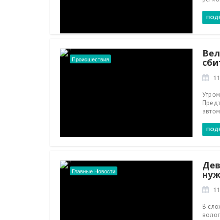
ПОД
Вел
Происшествия
сби
11
Утром
Предт
автом
ПОД
Дев
Главные Новости
нуж
11
В сло
волог