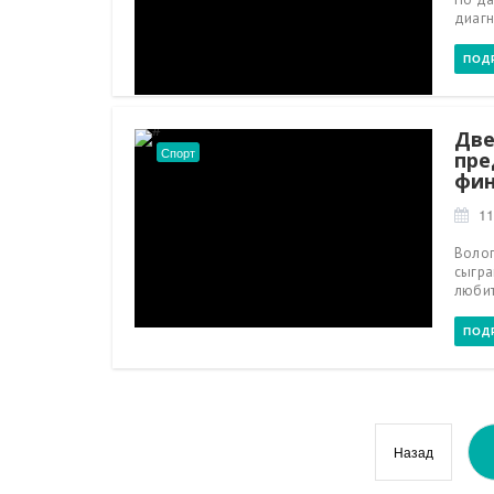
диагн
ПОД
Две
Спорт
пре
фин
11
Волог
сыгра
любит
ПОД
Назад