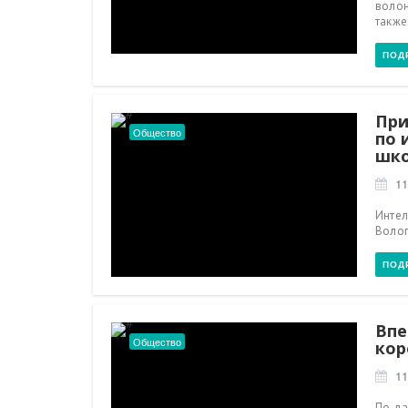
волон
также
ПОД
При
Общество
по 
шко
11
Интел
Волог
ПОД
Впе
Общество
кор
11
По да