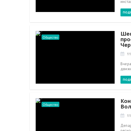
инста
ПОД
Шес
Общество
про
Чер
11
Вчера
движе
ПОД
Кон
Общество
Вол
11
Депар
регио