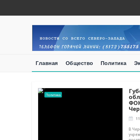
Главная
Общество
Политика
Э
Губ
Политика
обл
ФОК
Чер
11
В Чер
учреж
посет