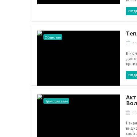
ПОД
Теп
Общество
11
В их 
домов
произ
ПОД
Акт
Происшествия
Во
11
Накан
видно
свой 