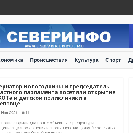
кономика
Происшествия
Культура
Спорт
Д
ернатор Вологодчины и председатель
астного парламента посетили открытие
ОТа и детской поликлиники в
еповце
-Ноя-2021, 18:41
еповце открыли два новых объекта инфраструктуры –
дение здравоохранения и спортивную площадку. Мероприятия
ил глава региона Олег Кувшинников. ...