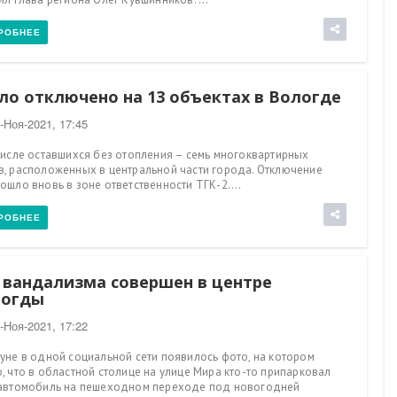
РОБНЕЕ
ло отключено на 13 объектах в Вологде
-Ноя-2021, 17:45
числе оставшихся без отопления – семь многоквартирных
, расположенных в центральной части города. Отключение
ошло вновь в зоне ответственности ТГК-2....
РОБНЕЕ
 вандализма совершен в центре
логды
-Ноя-2021, 17:22
уне в одной социальной сети появилось фото, на котором
, что в областной столице на улице Мира кто-то припарковал
автомобиль на пешеходном переходе под новогодней