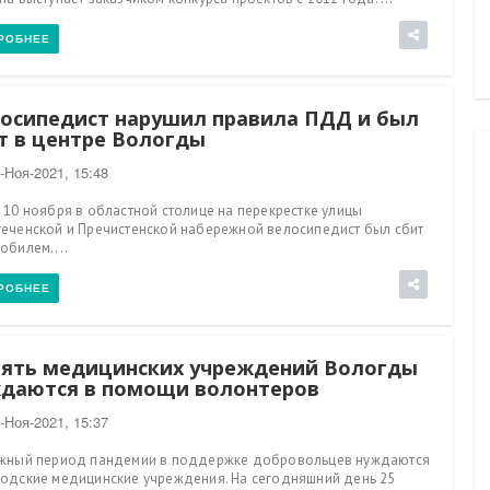
Установка опорных конструкций и
пролетных элементов ведется на
РОБНЕЕ
Пошехонском путепроводе в Вологд
осипедист нарушил правила ПДД и был
т в центре Вологды
-Ноя-2021, 15:48
 10 ноября в областной столице на перекрестке улицы
еченской и Пречистенской набережной велосипедист был сбит
обилем....
РОБНЕЕ
ять медицинских учреждений Вологды
даются в помощи волонтеров
-Ноя-2021, 15:37
жный период пандемии в поддержке добровольцев нуждаются
одские медицинские учреждения. На сегодняшний день 25