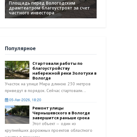
Площадь перед Вологодским
Капитальный ре
драмтеатром благоустроят за счет
сооружений ста
е
частного инвестора
Череповецком о
Популярное
Стартовали работы по
благоустройству
набережной реки Золотухи в
Вологде
Участок на улице Мира длиною 230 метров
приведут в порядок. Сейчас стартовали...
05-Авг-2026, 18:20
Ремонт улицы
Чернышевского в Вологде
завершится раньше срока
Этот объект — один из
крупнейших дорожных проектов областного