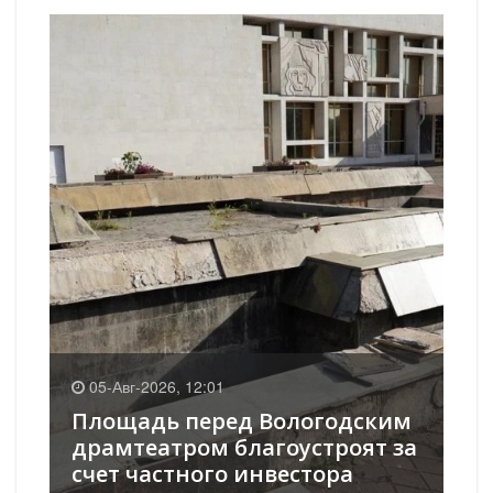
0
05-Авг-2026, 12:01
К
Площадь перед Вологодским
оч
в
драмтеатром благоустроят за
ст
счет частного инвестора
ок