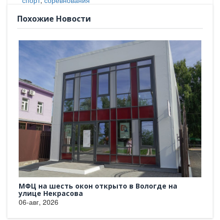
спорт
,
соревнования
Похожие Новости
 из
МФЦ на шесть окон открыто в Вологде на
Все
улице Некрасова
06-а
06-авг, 2026