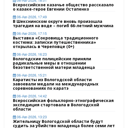
06-Авг-2026, 18:01
Всероссийское казачье общество рассказало
о казаке-герое Евгении Остапенко
06-Авг-2026, 17:49
В Шекснинском округе вновь произошла
трагедия на воде – погиб 66-летний мужчина
06-Авг-2026, 17:15
Выставка «Сокровища традиционного
костюма: записки путешественника»
открылась в Череповце (0+)
06-Авг-2026, 16:23
Вологодские полицейские приняли
радикальные меры в отношении
безответственной матери младенца
06-Авг-2026, 15:21
Каратисты из Вологодской области
завоевали медали на международных
соревнованиях по каратэ
06-Авг-2026, 14:42
Всероссийская фольклорно-этнографическая
экспедиция стартовала в Вологодской
области
06-Авг-2026, 13:23
Жительницу Вологодской области будут
судить за убийство младенца более семи лет