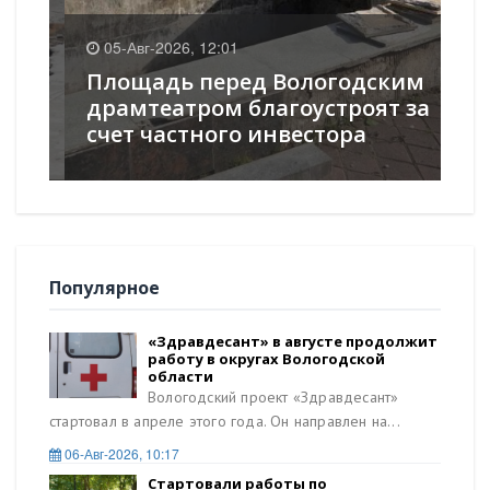
0
05-Авг-2026, 12:01
К
Площадь перед Вологодским
оч
в
драмтеатром благоустроят за
ст
счет частного инвестора
ок
Популярное
«Здравдесант» в августе продолжит
работу в округах Вологодской
области
Вологодский проект «Здравдесант»
стартовал в апреле этого года. Он направлен на...
06-Авг-2026, 10:17
Стартовали работы по