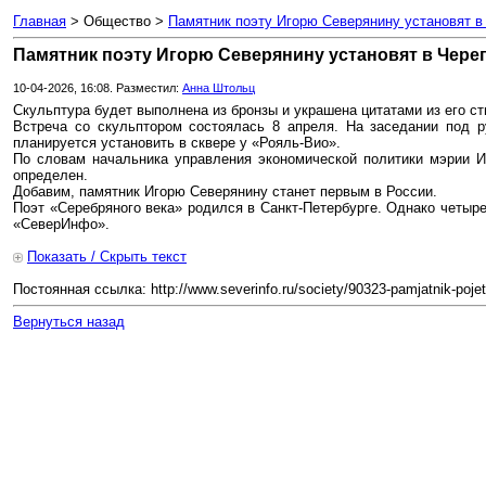
Главная
> Общество >
Памятник поэту Игорю Северянину установят в
Памятник поэту Игорю Северянину установят в Чере
10-04-2026, 16:08. Разместил:
Анна Штольц
Скульптура будет выполнена из бронзы и украшена цитатами из его с
Встреча со скульптором состоялась 8 апреля. На заседании под 
планируется установить в сквере у «Рояль-Вио».
По словам начальника управления экономической политики мэрии И
определен.
Добавим, памятник Игорю Северянину станет первым в России.
Поэт «Серебряного века» родился в Санкт-Петербурге. Однако четы
«СеверИнфо».
Показать / Скрыть текст
Постоянная ссылка: http://www.severinfo.ru/society/90323-pamjatnik-pojet
Вернуться назад