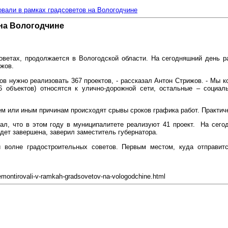
овали в рамках градсоветов на Вологодчине
 на Вологодчине
оветах, продолжается в Вологодской области. На сегодняшний день р
жов.
ов нужно реализовать 367 проектов, - рассказал Антон Стрижов. - Мы 
 объектов) относятся к улично-дорожной сети, остальные – социал
ем или иным причинам происходят срывы сроков графика работ. Практиче
ал, что в этом году в муниципалитете реализуют 41 проект. На сег
дет завершена, заверил заместитель губернатора.
 волне градостроительных советов. Первым местом, куда отправит
emontirovali-v-ramkah-gradsovetov-na-vologodchine.html