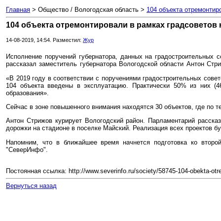
Главная
> Общество / Вологодская область >
104 объекта отремонтир
104 объекта отремонтировали в рамках градсоветов
14-08-2019, 14:54. Разместил:
Жур
Исполнение поручений губернатора, данных на градостроительных с
рассказал заместитель губернатора Вологодской области Антон Стри
«В 2019 году в соответствии с поручениями градостроительных совет
104 объекта введены в эксплуатацию. Практически 50% из них (46
образования».
Сейчас в зоне повышенного внимания находятся 30 объектов, где по т
Антон Стрижов курирует Вологодский район. Парламентарий рассказ
дорожки на стадионе в поселке Майский. Реализация всех проектов бу
Напомним, что в ближайшее время начнется подготовка ко второй
"СеверИнфо".
Постоянная ссылка: http://www.severinfo.ru/society/58745-104-obekta-otr
Вернуться назад