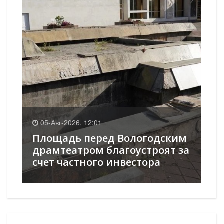
0
05-Авг-2026, 12:01
К
Площадь перед Вологодским
оч
в
драмтеатром благоустроят за
ст
счет частного инвестора
ок