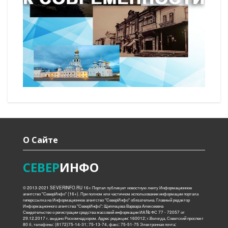
О Сайте
СЕВЕР
ИНФО
© 2013-2021 SEVERINFO.RU 16+ Портал публикует новостную ленту Информационное
агентство "СеверИнфо" (16+). При полном или частичном использовании информации портала
гиперссылка на Информационное агентство "СеверИнфо" обязательна. Главный редактор
Информационного агентства "СеверИнфо": Щиплецова Варвара Алексеевна
Свидетельство о регистрации средства массовой информации ИА № ФС 77 - 72057 от
29.12.2017 г. выдано Роскомнадзором. Адрес редакции: 160012; г.Вологда, Советский проспект
80 б, телефоны: (8172)75-14-31; 75-13-74, факс: 75-51-75 Электронная почта: