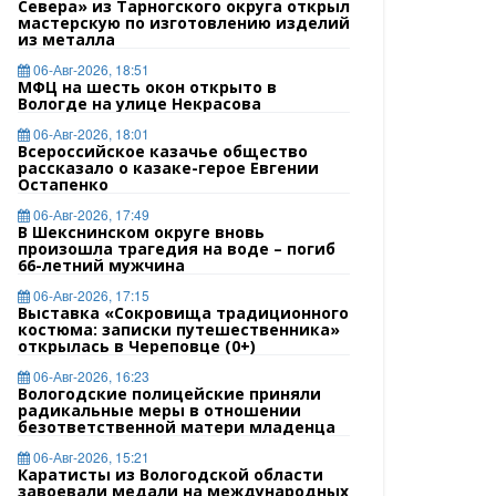
Севера» из Тарногского округа открыл
мастерскую по изготовлению изделий
из металла
06-Авг-2026, 18:51
МФЦ на шесть окон открыто в
Вологде на улице Некрасова
06-Авг-2026, 18:01
Всероссийское казачье общество
рассказало о казаке-герое Евгении
Остапенко
06-Авг-2026, 17:49
В Шекснинском округе вновь
произошла трагедия на воде – погиб
66-летний мужчина
06-Авг-2026, 17:15
Выставка «Сокровища традиционного
костюма: записки путешественника»
открылась в Череповце (0+)
06-Авг-2026, 16:23
Вологодские полицейские приняли
радикальные меры в отношении
безответственной матери младенца
06-Авг-2026, 15:21
Каратисты из Вологодской области
завоевали медали на международных