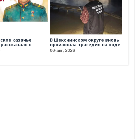
ское казачье
В Шекснинском округе вновь
Выста
рассказало о
произошла трагедия на воде
тради
запис
06-авг, 2026
06-авг,