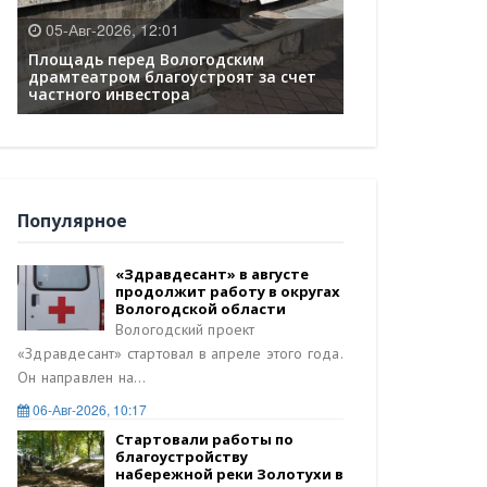
05-Авг-2026, 12:01
04-Авг-2026, 18
Площадь перед Вологодским
Капитальный ре
драмтеатром благоустроят за счет
сооружений ста
е
частного инвестора
Череповецком о
Популярное
«Здравдесант» в августе
продолжит работу в округах
Вологодской области
Вологодский проект
«Здравдесант» стартовал в апреле этого года.
Он направлен на...
06-Авг-2026, 10:17
Стартовали работы по
благоустройству
набережной реки Золотухи в