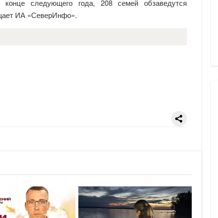
 конце следующего года, 208 семей обзаведутся
06-Авг-2026, 09:40
ает ИА «СеверИнфо».
Установка опорных конструкций и
пролетных элементов ведется на
Пошехонском путепроводе в Вологд