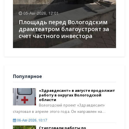
0
05-Авг-2026, 12:01
К
Площадь перед Вологодским
оч
в
драмтеатром благоустроят за
ст
счет частного инвестора
ок
Популярное
«Здравдесант» в августе продолжит
работу в округах Вологодской
области
Вологодский проект «Здравдесант»
стартовал в апреле этого года. Он направлен на...
06-Авг-2026, 10:17
Стартовали работы по