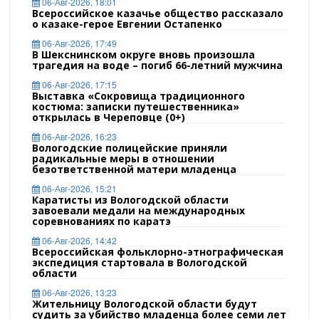
06-Авг-2026, 18:01
Всероссийское казачье общество рассказало
о казаке-герое Евгении Остапенко
06-Авг-2026, 17:49
В Шекснинском округе вновь произошла
трагедия на воде – погиб 66-летний мужчина
06-Авг-2026, 17:15
Выставка «Сокровища традиционного
костюма: записки путешественника»
открылась в Череповце (0+)
06-Авг-2026, 16:23
Вологодские полицейские приняли
радикальные меры в отношении
безответственной матери младенца
06-Авг-2026, 15:21
Каратисты из Вологодской области
завоевали медали на международных
соревнованиях по каратэ
06-Авг-2026, 14:42
Всероссийская фольклорно-этнографическая
экспедиция стартовала в Вологодской
области
06-Авг-2026, 13:23
Жительницу Вологодской области будут
судить за убийство младенца более семи лет